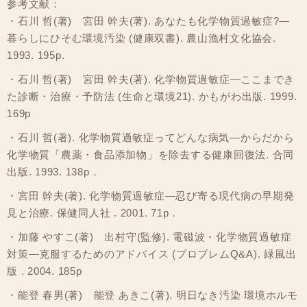
参考文献：
・石川 哲(著) 宮田 幹夫(著). あなたも化学物質過敏症?―
暮らしにひそむ環境汚染 (健康双書). 農山漁村文化協会.
1993. 195p.
・石川 哲(著) 宮田 幹夫(著). 化学物質過敏症―ここまでき
た診断・治療・予防法 (生命と環境21). かもがわ出版. 1999.
169p
・石川 哲(著). 化学物質過敏症ってどんな病気―からだから
化学物質「農薬・食品添加物」を除去する健康回復法. 合同
出版. 1993. 138p．
・宮田 幹夫(著). 化学物質過敏症―忍び寄る現代病の早期発
見と治療. 保健同人社 . 2001. 71p．
・加藤 やすこ(著) 出村守(監修). 電磁波・化学物質過敏症
対策―克服するためのアドバイス (プロブレムQ&A). 緑風出
版 . 2004. 185p
・能登 春男(著) 能登 あきこ(著). 明日なき汚染 環境ホルモ